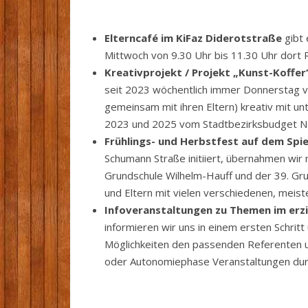
Elterncafé im KiFaz Diderotstraße
gibt 
Mittwoch von 9.30 Uhr bis 11.30 Uhr dort 
Kreativprojekt / Projekt „Kunst-Koffer
seit 2023 wöchentlich immer Donnerstag von
gemeinsam mit ihren Eltern) kreativ mit u
2023 und 2025 vom Stadtbezirksbudget N
Frühlings- und Herbstfest auf dem Spi
Schumann Straße initiiert, übernahmen wir
Grundschule Wilhelm-Hauff und der 39. Gru
und Eltern mit vielen verschiedenen, meis
Infoveranstaltungen zu Themen im erzi
informieren wir uns in einem ersten Schrit
Möglichkeiten den passenden Referenten u
oder Autonomiephase Veranstaltungen dur