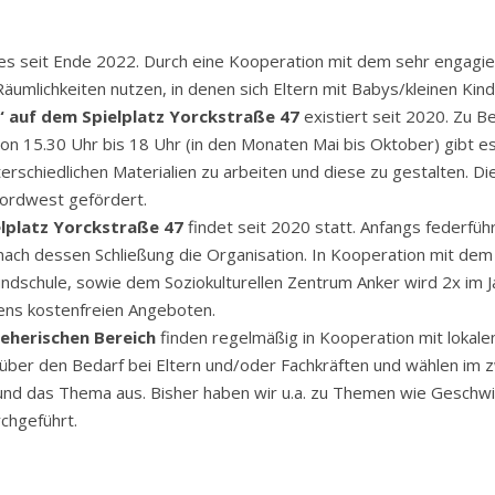
es seit Ende 2022. Durch eine Kooperation mit dem sehr engagi
Räumlichkeiten nutzen, in denen sich Eltern mit Babys/kleinen K
“ auf dem Spielplatz Yorckstraße 47
existiert seit 2020. Zu 
 15.30 Uhr bis 18 Uhr (in den Monaten Mai bis Oktober) gibt es 
nterschiedlichen Materialien zu arbeiten und diese zu gestalten.
ordwest gefördert.
elplatz Yorckstraße 47
findet seit 2020 statt. Anfangs feder
 nach dessen Schließung die Organisation. In Kooperation mit de
ndschule, sowie dem Soziokulturellen Zentrum Anker wird 2x im J
tens kostenfreien Angeboten.
eherischen Bereich
finden regelmäßig in Kooperation mit lokalen 
t über den Bedarf bei Eltern und/oder Fachkräften und wählen im 
nd das Thema aus. Bisher haben wir u.a. zu Themen wie Geschwis
chgeführt.